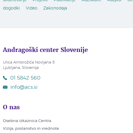
dogodki
Video
Zakonodaja
Andragoški center Slovenije
Ulica Ambrožiča Novljana 5
Ljubljana, Slovenija
01 5842 560
info@acs.si
O nas
Osebna izkaznica Centra
Vizija, poslanstvo in vrednote