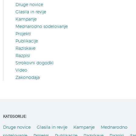
Druge novice
Glasila in revije
Kampanje
Mednarodno sodelovanje
Projekti
Publikacije
Raziskave
Razpisi
Strokovni dogodki
Video
Zakonodaja
KATEGORIJE:
Druge novice
Glasila in revije
Kampanje
Mednarodno
sodelovanje
Projekti
Publikacije
Raziskave
Razpisi
St