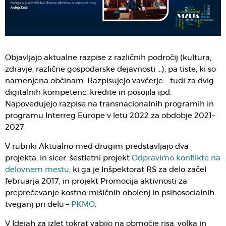
Objavljajo aktualne razpise z različnih področij (kultura,
zdravje, različne gospodarske dejavnosti …), pa tiste, ki so
namenjena občinam. Razpisujejo vavčerje – tudi za dvig
digitalnih kompetenc, kredite in posojila ipd.
Napovedujejo razpise na transnacionalnih programih in
programu Interreg Europe v letu 2022 za obdobje 2021–
2027.
V rubriki Aktualno med drugim predstavljajo dva
projekta, in sicer: šestletni projekt
Odpravimo konflikte na
delovnem mestu
, ki ga je Inšpektorat RS za delo začel
februarja 2017, in projekt Promocija aktivnosti za
preprečevanje kostno-mišičnih obolenj in psihosocialnih
tveganj pri delu –
PKMO
.
V Idejah za izlet tokrat vabijo na območje risa, volka in