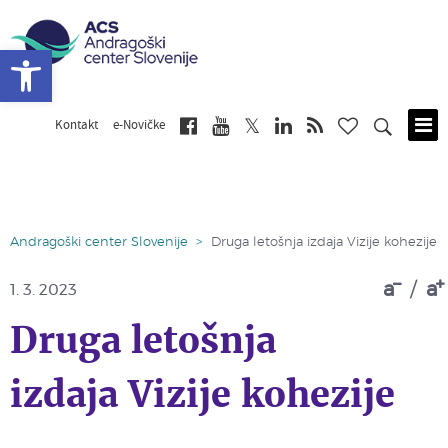
Open toolbar
Kontakt
e-Novičke
Skip
to
main
content
Andragoški center Slovenije
>
Druga letošnja izdaja Vizije kohezije
a
/
a
1. 3. 2023
Druga letošnja
izdaja Vizije kohezije