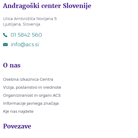
Andragoški center Slovenije
Ulica Ambrožiča Novljana 5
Ljubljana, Slovenija
01 5842 560
info@acs.si
O nas
Osebna izkaznica Centra
Vizija, poslanstvo in vrednote
Organiziranost in organi ACS
Informacije javnega značaja
Kje nas najdete
Povezave