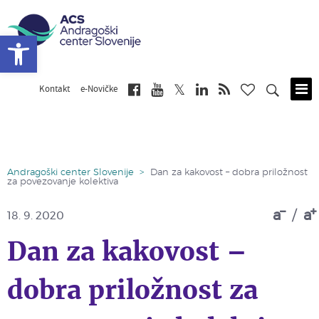
Open toolbar
Kontakt
e-Novičke
Skip
to
main
content
Andragoški center Slovenije
>
Dan za kakovost – dobra priložnost
za povezovanje kolektiva
a
/
a
18. 9. 2020
Dan za kakovost –
dobra priložnost za