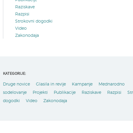
Raziskave
Razpisi
Strokovni dogodki
Video
Zakonodaja
KATEGORIJE:
Druge novice
Glasila in revije
Kampanje
Mednarodno
sodelovanje
Projekti
Publikacije
Raziskave
Razpisi
St
dogodki
Video
Zakonodaja