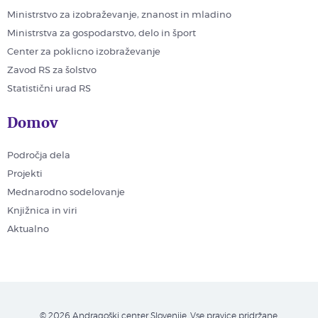
Ministrstvo za izobraževanje, znanost in mladino
Ministrstva za gospodarstvo, delo in šport
Center za poklicno izobraževanje
Zavod RS za šolstvo
Statistični urad RS
Domov
Področja dela
Projekti
Mednarodno sodelovanje
Knjižnica in viri
Aktualno
© 2026 Andragoški center Slovenije. Vse pravice pridržane.