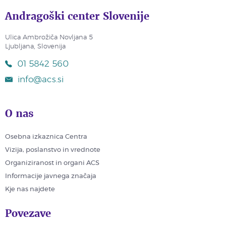
Andragoški center Slovenije
Ulica Ambrožiča Novljana 5
Ljubljana, Slovenija
01 5842 560
info@acs.si
O nas
Osebna izkaznica Centra
Vizija, poslanstvo in vrednote
Organiziranost in organi ACS
Informacije javnega značaja
Kje nas najdete
Povezave