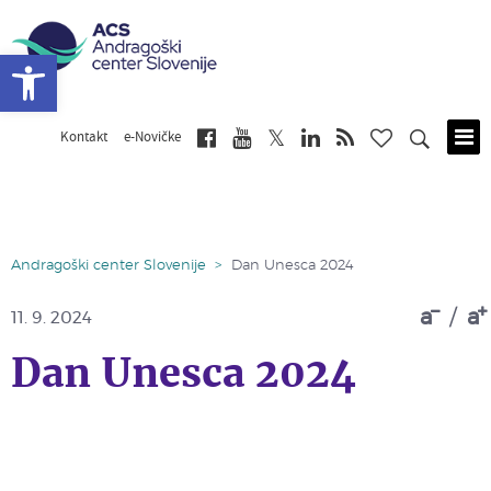
Open toolbar
Kontakt
e-Novičke
Skip
to
main
content
Andragoški center Slovenije
>
Dan Unesca 2024
a
/
a
11. 9. 2024
Dan Unesca 2024