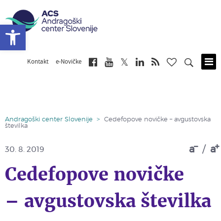
Open toolbar
Kontakt
e-Novičke
Skip
to
main
content
Andragoški center Slovenije
>
Cedefopove novičke – avgustovska
številka
a
/
a
30. 8. 2019
Cedefopove novičke
– avgustovska številka