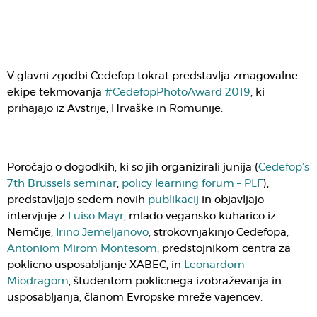
V glavni zgodbi Cedefop tokrat predstavlja zmagovalne
ekipe tekmovanja
#CedefopPhotoAward 2019
, ki
prihajajo iz Avstrije, Hrvaške in Romunije.
Poročajo o dogodkih, ki so jih organizirali junija (
Cedefop’s
7th Brussels seminar
,
policy learning forum – PLF
),
predstavljajo sedem novih
publikacij
in objavljajo
intervjuje z
Luiso Mayr
, mlado vegansko kuharico iz
Nemčije,
Irino Jemeljanovo
, strokovnjakinjo Cedefopa,
Antoniom Mirom Montesom
, predstojnikom centra za
poklicno usposabljanje XABEC, in
Leonardom
Miodragom
, študentom poklicnega izobraževanja in
usposabljanja, članom Evropske mreže vajencev.