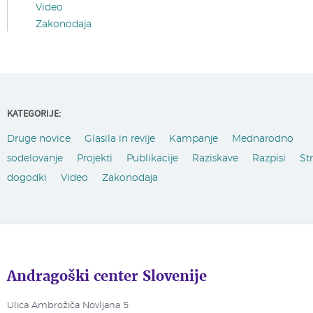
Video
Zakonodaja
KATEGORIJE:
Druge novice
Glasila in revije
Kampanje
Mednarodno
sodelovanje
Projekti
Publikacije
Raziskave
Razpisi
St
dogodki
Video
Zakonodaja
Andragoški center Slovenije
Ulica Ambrožiča Novljana 5