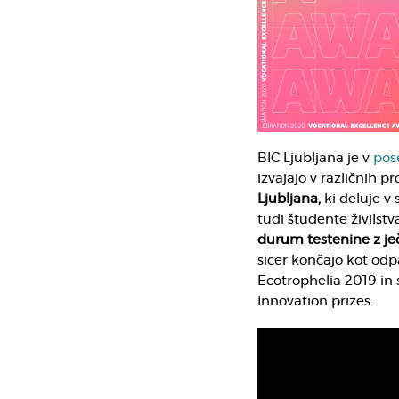
BIC Ljubljana je v
pos
izvajajo v različnih 
Ljubljana,
ki deluje v 
tudi študente živilstv
durum testenine z j
sicer končajo kot odp
Ecotrophelia 2019 i
Innovation prizes.