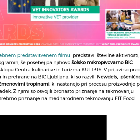
ebnem predstavitvenem filmu
predstavil številne aktivnosti, 
programih, še posebej pa njihovo
šolsko mikropivovarno BIC
sklopu Centra kulinarike in turizma KULT316. V prijavi so pred
a in prehrane na BIC Ljubljana, ki so razvili
Newdels, pšeničn
ečmenovimi tropinami,
ki nastanejo pri procesu proizvodnje p
adek. Z njimi so osvojili bronasto priznanje na tekmovanju
n srebrno priznanje na mednarodnem tekmovanju EIT Food