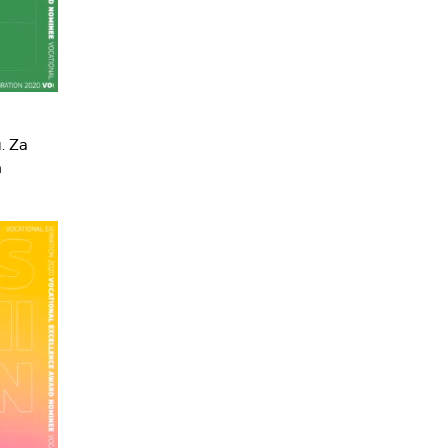
. Za
n