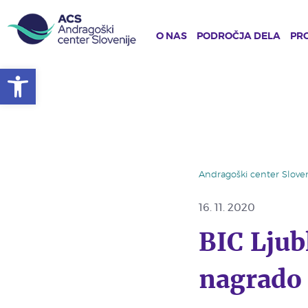
O NAS
PODROČJA DELA
PRO
Open toolbar
Skip
to
main
content
Andragoški center Sloven
16. 11. 2020
BIC Ljubl
nagrado