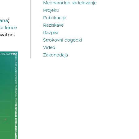
Mednarodno sodelovanje
Projekti
Publikacije
jana
)
Raziskave
cellence
Razpisi
ovators
Strokovni dogodki
Video
Zakonodaja