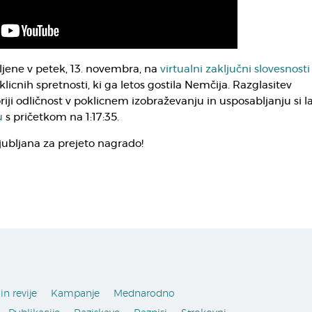
ljene v petek, 13. novembra, na
virtualni zaključni slovesnosti
icnih spretnosti, ki ga letos gostila Nemčija. Razglasitev
iji odličnost v poklicnem izobraževanju in usposabljanju si 
u
s pričetkom na 1:17:35.
Ljubljana za prejeto nagrado!
in revije
Kampanje
Mednarodno