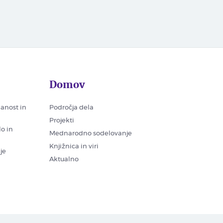
Domov
nanost in
Področja dela
Projekti
lo in
Mednarodno sodelovanje
Knjižnica in viri
je
Aktualno