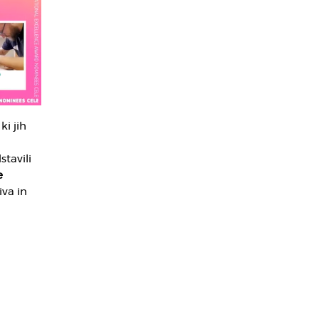
ki jih
stavili
e
iva in