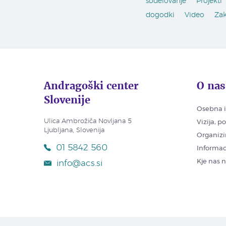
sodelovanje
Projekti
dogodki
Video
Za
Andragoški center
O nas
Slovenije
Osebna i
Ulica Ambrožiča Novljana 5
Vizija, p
Ljubljana, Slovenija
Organizi
01 5842 560
Informac
Kje nas 
info@acs.si