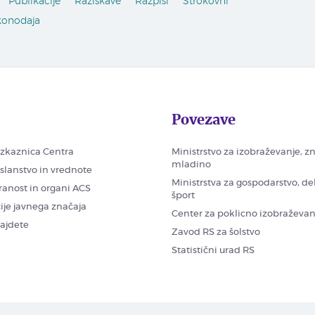
Publikacije
Raziskave
Razpisi
Strokovni
konodaja
Povezave
zkaznica Centra
Ministrstvo za izobraževanje, z
mladino
oslanstvo in vrednote
Ministrstva za gospodarstvo, de
ranost in organi ACS
šport
ije javnega značaja
Center za poklicno izobraževan
najdete
Zavod RS za šolstvo
Statistični urad RS