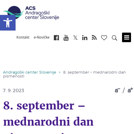
Open toolbar
Kontakt
e-Novičke
Skip
to
main
content
Andragoški center Slovenije
>
8. september – mednarodni dan
pismenosti
a
/
a
7. 9. 2023
8. september –
mednarodni dan