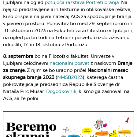
Ljubljani na ogled
potujoča razstava Portreti branja
. Na
njej so predstavljene arhitekturne in oblikovalske rešitve,
ki so prispele na javni natečaj ACS za spodbujanje branja
v javnem prostoru. Ponovitev bo med 29. septembrom in
10. oktobrom 2023 na Fakulteti za arhitekturo v Ljubljani,
na ogled pa bo tudi na Letnem posvetu o izobraževanju
odraslih, 17. in 18. oktobra v Portorožu.
8. septembra
bo na Filozofski fakulteti Univerze v
Ljubljani celodnevni
nacionalni posvet
z naslovom
Branje
za znanje.
Z njim se bo uradno pričel
Nacionalni mesec
skupnega branja 2023
(
NMSB2023
), katerega častna
pokroviteljica je predsednica Republike Slovenije dr.
Nataša Pirc Musar.
Dogodkovnik
, ki smo ga zasnovali na
ACS, se že polni.