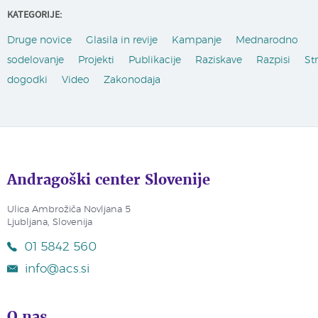
KATEGORIJE:
Druge novice
Glasila in revije
Kampanje
Mednarodno
sodelovanje
Projekti
Publikacije
Raziskave
Razpisi
St
dogodki
Video
Zakonodaja
Andragoški center Slovenije
Ulica Ambrožiča Novljana 5
Ljubljana, Slovenija
01 5842 560
info@acs.si
O nas