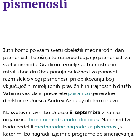
pismenosti
Jutri bomo po vsem svetu obeležili mednarodni dan
pismenosti. Letošnja tema »Spodbujanje pismenosti za
svet v prehodu: Gradimo temelje za trajnostne in
miroljubne družbe« ponuja priložnost za ponovni
razmislek o vlogi pismenosti pri oblikovanju bolj
vključujočih, miroljubnih, pravičnih in trajnostnih družb.
Vabimo vas, da si preberete
poslanico
generalne
direktorice Unesca Audrey Azoulay ob tem dnevu.
Na svetovni ravni bo Unesco
8. septembra
v Parizu
organiziral
hibridni mednarodni dogodek
. Na prireditvi
bodo podelili
mednarodne nagrade za pismenost
, s
katerimi bo nagradil izjemne programe opismenjevanja.