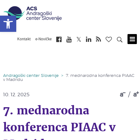
Open toolbar
Kontakt
e-Novičke
Skip
to
main
content
Andragoški center Slovenije
>
7. mednarodna konferenca PIAAC
v Madridu
a
/
a
10. 12. 2025
7. mednarodna
konferenca PIAAC v