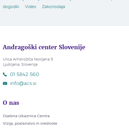
dogodki
Video
Zakonodaja
Andragoški center Slovenije
Ulica Ambrožiča Novljana 5
Ljubljana, Slovenija
01 5842 560
info@acs.si
O nas
Osebna izkaznica Centra
Vizija, poslanstvo in vrednote