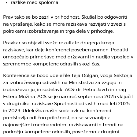
razlike med spoloma.
Prav tako se bo zazrl v prihodnost. Skušal bo odgovoriti
na vprašanje, kako se mora raziskava razvijati v zvezi s
politikami izobraževanja in trga dela v prihodnje.
Pravkar so objavili sveže rezultate drugega kroga
raziskave, kar daje konferenci poseben pomen. Podatki
omogočajo primerjave med državami in nudijo vpogled v
spremembe kompetenc odraslih skozi čas.
Konference se bodo udeležile Teja Dolgan, vodja Sektorja
za izobraževanju odraslih na Ministrstvu za vzgojo in
izobraževanju, in sodelavki ACS: dr. Petra Javrh in mag.
Estera Možina. ACS se je namreč septembra 2025 vključil
v drugi cikel raziskave Spretnosti odraslih med leti 2025
in 2029. Udeležba naših sodelavk na konferenci
predstavlja odlično priložnost, da se seznanijo z
najnovejšimi mednarodnimi raziskavami in trendi na
področju kompetenc odraslih, povežemo z drugimi