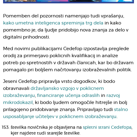
Pomemben del pozornosti namenjajo tudi vprašanju,
kako umetna inteligenca spreminja trg dela
in kako
pomembno je, da ljudje pridobijo nova znanja za delo v
digitalni prihodnosti.
Med novimi publikacijami Cedefop izpostavlja preglede
orodij za primerjavo poklicnih kvalifikacij in analize
potreb po spretnostih v državah članicah, kar bo državam
pomagalo pri boljšem načrtovanju izobraževalnih politik.
Jeseni Cedefop pripravlja vrsto dogodkov, ki bodo
obravnavali
državljansko vzgojo v poklicnem
izobraževanju
,
financiranje učenja odraslih
in
razvoj
mikrodokazil
, ki bodo ljudem omogočile hitrejše in bolj
prilagojeno pridobivanje znanja. Pripravljajo tudi
stalno
usposabljanje učiteljev v poklicnem izobraževanju
.
številka novičnika je objavljena na
spletni strani Cedefopa
,
kjer najdete tudi starejše številke.