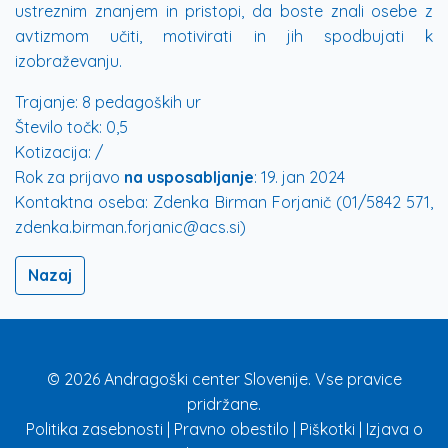
ustreznim znanjem in pristopi, da boste znali osebe z
avtizmom učiti, motivirati in jih spodbujati k
izobraževanju.
Trajanje:
8 pedagoških ur
Število točk:
0,5
Kotizacija:
/
Rok za prijavo
na usposabljanje
:
19. jan 2024
Kontaktna oseba:
Zdenka Birman Forjanič (01/5842 571,
zdenka.birman.forjanic@acs.si)
Nazaj
© 2026 Andragoški center Slovenije. Vse pravice
pridržane.
Politika zasebnosti
|
Pravno obestilo
|
Piškotki
|
Izjava o