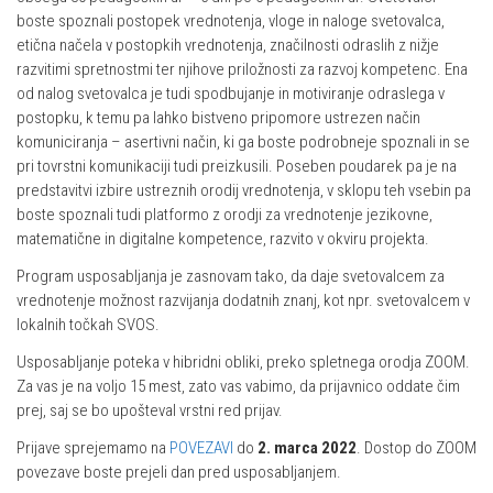
boste spoznali postopek vrednotenja, vloge in naloge svetovalca,
etična načela v postopkih vrednotenja, značilnosti odraslih z nižje
razvitimi spretnostmi ter njihove priložnosti za razvoj kompetenc. Ena
od nalog svetovalca je tudi spodbujanje in motiviranje odraslega v
postopku, k temu pa lahko bistveno pripomore ustrezen način
komuniciranja – asertivni način, ki ga boste podrobneje spoznali in se
pri tovrstni komunikaciji tudi preizkusili. Poseben poudarek pa je na
predstavitvi izbire ustreznih orodij vrednotenja, v sklopu teh vsebin pa
boste spoznali tudi platformo z orodji za vrednotenje jezikovne,
matematične in digitalne kompetence, razvito v okviru projekta.
Program usposabljanja je zasnovam tako, da daje svetovalcem za
vrednotenje možnost razvijanja dodatnih znanj, kot npr. svetovalcem v
lokalnih točkah SVOS.
Usposabljanje poteka v hibridni obliki, preko spletnega orodja ZOOM.
Za vas je na voljo 15 mest, zato vas vabimo, da prijavnico oddate čim
prej, saj se bo upošteval vrstni red prijav.
Prijave sprejemamo na
POVEZAVI
do
2. marca 2022
. Dostop do ZOOM
povezave boste prejeli dan pred usposabljanjem.