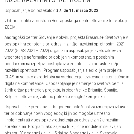
Usposabljanje bo potekalo od
7. do 11. marca 2022
v hibridni obliki v prostorih Andragoškega centra Slovenije ter v okolju
ZOOM.
Andragoški center Slovenije v okviru projekta Erasmus+ ‘Svetovanje v
postopkih vrednotenja pri odraslih z nižje razvitimi spretnostmi 2021-
2022’ (GLAS 2021 – 2022) organizira usposabljanje svetovalcev za
vrednotenje neformalno pridobljenih kompetenc, s posebnim
poudarkom na izpeljavi postopkov vrednotenja za odrasle z nižje
razvitimi spretnostmi. Program usposabljanja sledi ciljem projekta
GLAS in se tako osredotoča na vrednotenje jezikovne, matematične in
digitalne kompetence. Usposabljanje je namenjeno svetovalcem iz
štirih držav, partneric v projektu, in sicer Velike Britanije, Španije,
Belgije in Slovenije, zato bo potekalo v angleškem jeziku.
Usposabljanje predstavlja dragoceno priložnost za izmenjavo izkušenj
ter pridobivanje novih vpogledov, ki jih bo mogoče ustrezno
implementirati v postopke vrednotenja za odrasle z nižje razvitimi
spretnostmi. Program tako zajema tri ključne module in se izvaja v
obsegu 30 pedagoških ur – 5 dni po 6 pedagoških ur. Svetovalci