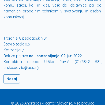
komu, zakaj, kaj in kje), velik del delavnice pa bo
namenjen prodajnim tehnikam v svetovanju in osebni
komunikaciji.
Trajanje:
8 pedagoških ur
Število točk:
0,5
Kotizacija:
/
Rok za prijavo
na usposabljanje
:
09. jun 2022
Kontaktna oseba:
Urška Pavlič (01/5842 581,
urska.pavlic@acs.si)
Nazaj
© 2026 Andragoški center Slovenije. Vse pravice