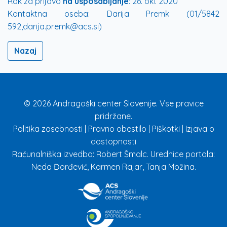
Rok za prijavo
na usposabljanje
:
26. okt 2020
Kontaktna oseba:
Darija Premk (01/5842
592,darija.premk@acs.si)
Nazaj
© 2026 Andragoški center Slovenije. Vse pravice
pridržane.
Politika zasebnosti
|
Pravno obestilo
|
Piškotki
|
Izjava o
dostopnosti
Računalniška izvedba: Robert Šmalc. Urednice portala:
Neda Đorđević, Karmen Rajar, Tanja Možina.