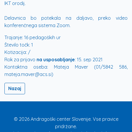
IKT orodij.
Delavnica bo potekala na daljavo, preko video
konferenčnega sistema Zoom.
Trajanje:
16 pedagoških ur
Število točk:
1
Kotizacija:
/
Rok za prijavo
na usposabljanje
:
15. sep 2021
Kontaktna oseba:
Mateja Maver (01/5842 586,
mateja.maver@acs.si)
Nazaj
© 2026 Andragoški center Slovenije. Vse pravice
pridržane.