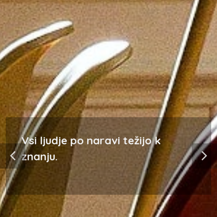
Vsi ljudje po naravi težijo k
znanju.