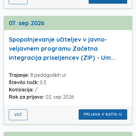
07. sep 2026
Spopolnjevanje učiteljev v javno-
veljavnem programu Začetna
integracija priseljencev (ZIP) - Um...
Trajanje:
8 pedagoških ur
Število točk:
0,5
Kotizacija:
/
Rok za prijavo:
02. sep 2026
PRIJAVA V KATIS-U
VEČ