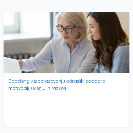
Coaching v izobraževanju odraslih: podpora
motivaciji, učenju in razvoju