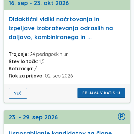
16. sep - 23. okt 2026
Didaktični vidiki načrtovanja in
izpeljave izobraževanja odraslih na
daljavo, kombiniranega in ...
Trajanje:
24 pedagoških ur
Število točk:
1,5
Kotizacija:
/
Rok za prijavo:
02. sep 2026
PRIJAVA V KATIS-U
VEČ
P
23. - 29. sep 2026
Usposabljanje kandidatov za člane