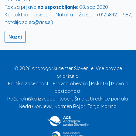
Rok za prijavo
na usposabljanje
:
08. sep 2020
Kontaktna oseba:
Natalija Žalec (01/5842 587,
natalija.zalec@acs.si)
Nazaj
© 2026 Andragoški center Slovenije. Vse pravice
pridržane.
Politika zasebnosti
|
Pravno obestilo
|
Piškotki
|
Izjava o
dostopnosti
Računalniška izvedba: Robert Šmalc. Urednice portala:
Neda Đorđević, Karmen Rajar, Tanja Možina.