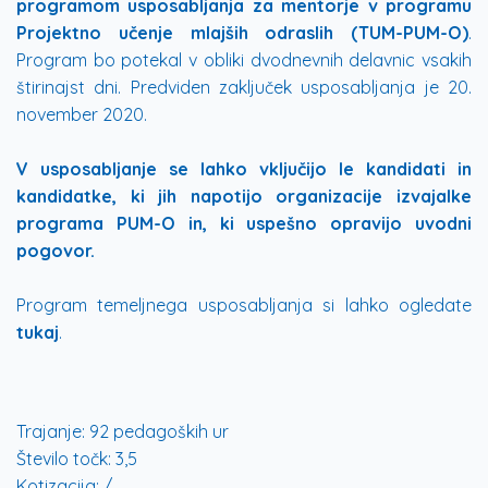
programom usposabljanja za mentorje v programu
Projektno učenje mlajših odraslih (TUM-PUM-O)
.
Program bo potekal v obliki dvodnevnih delavnic vsakih
štirinajst dni. Predviden zaključek usposabljanja je 20.
november 2020.
V usposabljanje se lahko vključijo le kandidati in
kandidatke, ki jih napotijo organizacije izvajalke
programa PUM-O in, ki uspešno opravijo uvodni
pogovor.
Program temeljnega usposabljanja si lahko ogledate
tukaj
.
Trajanje:
92 pedagoških ur
Število točk:
3,5
Kotizacija:
/