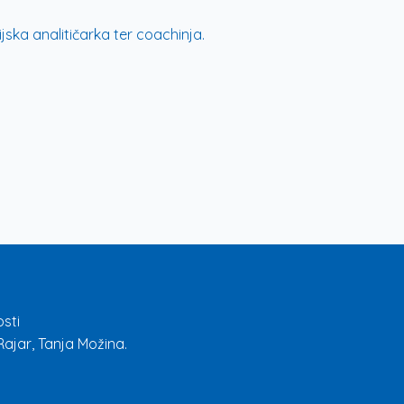
jska analitičarka ter coachinja.
sti
ajar, Tanja Možina.