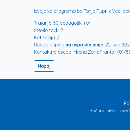
Izvajalka programa bo Tanja Rupnik Vec, dokto
Trajanje:
30 pedagoških ur
Število točk:
2
Kotizacija:
/
Rok za prijavo
na usposabljanje
:
22. sep 202
Kontaktna oseba:
Milena Zorić Frantar (01/58
Nazaj
Po
Računalniška izved