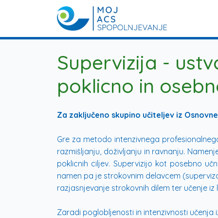
Supervizija - ustv
poklicno in osebno
Za zaključeno skupino učiteljev iz Osnovne 
Gre za metodo intenzivnega profesionalnega
razmišljanju, doživljanju in ravnanju. Namenj
poklicnih ciljev. Supervizijo kot posebno u
namen pa je strokovnim delavcem (superviz
razjasnjevanje strokovnih dilem ter učenje iz l
Zaradi poglobljenosti in intenzivnosti učenja 