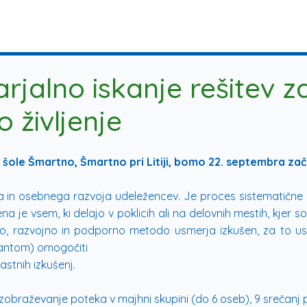
arjalno iskanje rešitev 
 življenje
šole Šmartno, Šmartno pri Litiji, bomo 22. septembra začel
 in osebnega razvoja udeležencev. Je proces sistematične in
ena je vsem, ki delajo v poklicih ali na delovnih mestih, kj
čno, razvojno in podporno metodo usmerja izkušen, za to us
antom) omogočiti
astnih izkušenj.
izobraževanje poteka v majhni skupini (do 6 oseb), 9 srečanj p