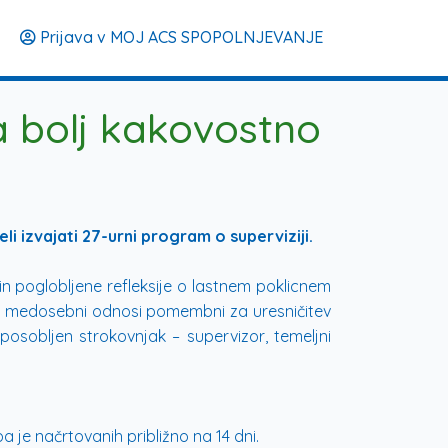
Prijava v MOJ ACS SPOPOLNJEVANJE
za bolj kakovostno
i izvajati 27-urni program o superviziji.
 poglobljene refleksije o lastnem poklicnem
er so medosebni odnosi pomembni za uresničitev
posobljen strokovnjak – supervizor, temeljni
a je načrtovanih približno na 14 dni.