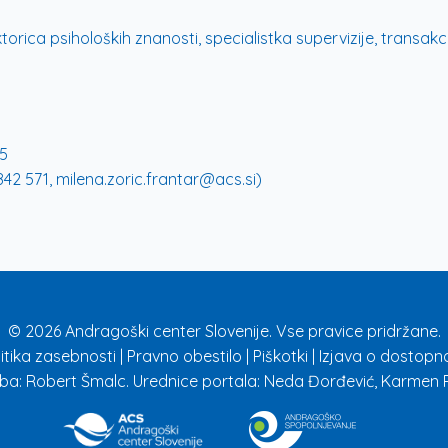
rica psiholoških znanosti, specialistka supervizije, transakci
5
42 571, milena.zoric.frantar@acs.si)
© 2026 Andragoški center Slovenije. Vse pravice pridržane.
litika zasebnosti
|
Pravno obestilo
|
Piškotki
|
Izjava o dostopno
ba: Robert Šmalc. Urednice portala: Neda Đorđević, Karmen R