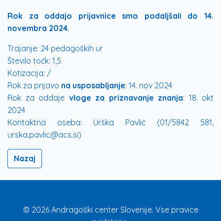
Rok za oddajo prijavnice smo podaljšali do 14.
novembra 2024.
Trajanje:
24 pedagoških ur
Število točk:
1,5
Kotizacija:
/
Rok za prijavo
na usposabljanje
:
14. nov 2024
Rok za oddaje
vloge za priznavanje znanja
:
18. okt
2024
Kontaktna oseba:
Urška Pavlič (01/5842 581,
urska.pavlic@acs.si)
Nazaj
© 2026 Andragoški center Slovenije. Vse pravice