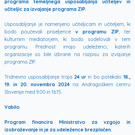
programa
temeljnega usposabljanja učiteljev in
učiteljic za izvajanje programa ZIP
.
Usposabljanje je namenjeno učiteljicam in učiteljem, ki
bodo poučevali priseljence
v programu ZIP
, ter
kulturnim mediatorjem, ki bodo sodelovali v tem
programu. Prednost imajo udeleženci, katerih
organizacije so bile izbrane na razpisu za izvajanje
programa ZIP.
Tridnevno usposabljanje traja
24 ur
in bo potekalo
18.,
19. in 20. novembra 2024
na Andragoškem centru
Slovenije med 9.00 in 16.15.
Vabilo
.
Program financira Ministrstvo za vzgojo in
izobraževanje in je za udeležence brezplačen.