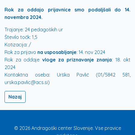
Rok za oddajo prijavnice smo podaljšali do 14.
novembra 2024.
Trajanje:
24 pedagoških ur
Število točk:
1,5
Kotizacija:
/
Rok za prijavo
na usposabljanje
:
14. nov 2024
Rok za oddaje
vloge za priznavanje znanja
:
18. okt
2024
Kontaktna oseba:
Urška Pavlič (01/5842 581,
urska.pavlic@acs.si)
Nazaj
© 2026 Andragoški center Slovenije. Vse pravice