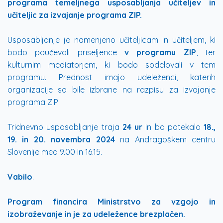
programa
temeljnega usposabljanja učiteljev in
učiteljic za izvajanje programa ZIP
.
Usposabljanje je namenjeno učiteljicam in učiteljem, ki
bodo poučevali priseljence
v programu ZIP
, ter
kulturnim mediatorjem, ki bodo sodelovali v tem
programu. Prednost imajo udeleženci, katerih
organizacije so bile izbrane na razpisu za izvajanje
programa ZIP.
Tridnevno usposabljanje traja
24 ur
in bo potekalo
18.,
19. in 20. novembra 2024
na Andragoškem centru
Slovenije med 9.00 in 16.15.
Vabilo
.
Program financira Ministrstvo za vzgojo in
izobraževanje in je za udeležence brezplačen.