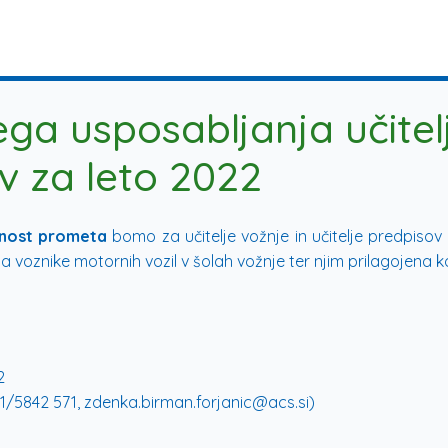
a usposabljanja učitelj
ov za leto 2022
rnost prometa
bomo za učitelje vožnje in učitelje predpisov
a voznike motornih vozil v šolah vožnje ter njim prilagojena 
2
1/5842 571, zdenka.birman.forjanic@acs.si)