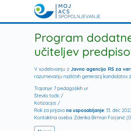
Program dodatneg
učiteljev predpis
V sodelovanju z
Javno agencijo RS za va
razumevanju različnih generacij kandidatov z
Trajanje:
7 pedagoških ur
Število točk:
/
Kotizacija:
/
Rok za prijavo
na usposabljanje
:
13. dec 202
Kontaktna oseba:
Zdenka Birman Forjanič (0