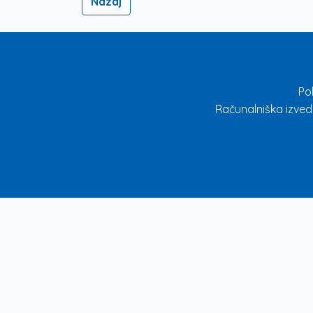
Nazaj
Po
Računalniška izved