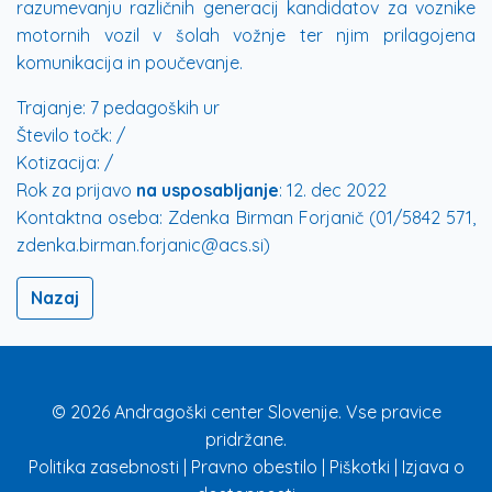
razumevanju različnih generacij kandidatov za voznike
motornih vozil v šolah vožnje ter njim prilagojena
komunikacija in poučevanje.
Trajanje:
7 pedagoških ur
Število točk:
/
Kotizacija:
/
Rok za prijavo
na usposabljanje
:
12. dec 2022
Kontaktna oseba:
Zdenka Birman Forjanič (01/5842 571,
zdenka.birman.forjanic@acs.si)
Nazaj
© 2026 Andragoški center Slovenije. Vse pravice
pridržane.
Politika zasebnosti
|
Pravno obestilo
|
Piškotki
|
Izjava o