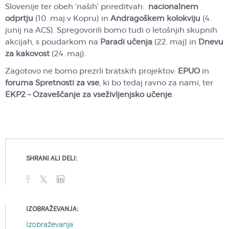
Slovenije ter obeh ‘naših’ prireditvah:
nacionalnem
odprtju
(10. maj v Kopru) in
Andragoškem kolokviju
(4.
junij na ACS). Spregovorili bomo tudi o letošnjih skupnih
akcijah, s poudarkom na
Paradi učenja
(22. maj) in
Dnevu
za kakovost
(24. maj).
Zagotovo ne bomo prezrli bratskih projektov:
EPUO
in
foruma Spretnosti za vse
, ki bo tedaj ravno za nami, ter
EKP2 – Ozaveščanje za vseživljenjsko učenje
.
SHRANI ALI DELI:
IZOBRAŽEVANJA:
Izobraževanja