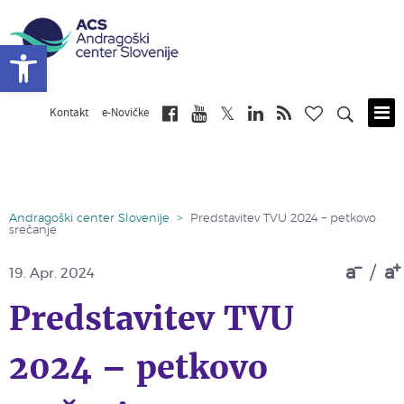
Open toolbar
Kontakt
e-Novičke
Skip
to
main
content
Andragoški center Slovenije
>
Predstavitev TVU 2024 – petkovo
srečanje
a
/
a
19.
Apr. 2024
Predstavitev TVU
2024 – petkovo