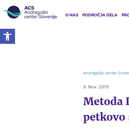
O NAS
PODROČJA DELA
PRO
Open toolbar
Skip
to
main
content
Andragoški center Sloven
8.
Nov. 2019
Metoda 
petkovo 