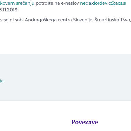
kovem srečanju
potrdite na e-naslov
neda.dordevic@acs.si
6.11.2019.
v sejni sobi Andragoškega centra Slovenije, Šmartinska 134a
ki
Povezave