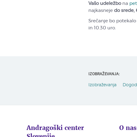
Vašo udeležbo
na
pet
najkasneje
do srede, 
Srečanje bo potekalo 
in 10.30 uro.
IZOBRAŽEVANJA:
Izobraževanja
Dogod
Andragoški center
O nas
Slovenije