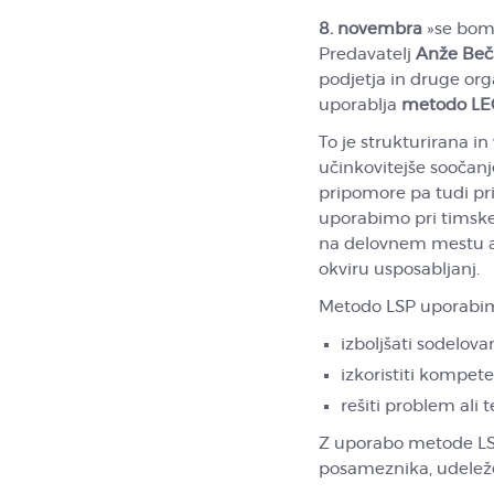
8. novembra
»se bomo
Predavatelj
Anže Beč
podjetja in druge orga
uporablja
metodo LEG
To je strukturirana 
učinkovitejše soočanje
pripomore pa tudi pr
uporabimo pri timskem
na delovnem mestu ali
okviru usposabljanj.
Metodo LSP uporabim
izboljšati sodelovan
izkoristiti kompet
rešiti problem ali 
Z uporabo metode LS
posameznika, udeleženc