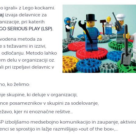
 igrali« z Lego kockami.
aj
izvaja delavnice za
nizacije, pri katerih
O SERIOUS PLAY (LSP).
in vodena metoda za
 s težavami in izzivi,
i odločanju. Metodo lahko
 delu v organizaciji oz.
 pri izpeljavi delavnic v
o, ko želimo:
je skupine, ki deluje v organizaciji,
ence posameznikov v skupini za sodelovanje,
težavo, kjer ni enoznačne rešitve…
P izboljšamo medsebojno komunikacijo in zaupanje, aktivi
i se sprostijo in lažje razmišljajo »out of the box«,…