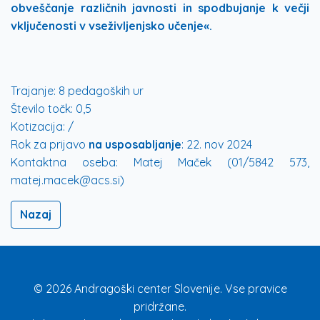
obveščanje različnih javnosti in spodbujanje k večji
vključenosti v vseživljenjsko učenje«.
Trajanje:
8 pedagoških ur
Število točk:
0,5
Kotizacija:
/
Rok za prijavo
na usposabljanje
:
22. nov 2024
Kontaktna oseba:
Matej Maček (01/5842 573,
matej.macek@acs.si)
Nazaj
© 2026 Andragoški center Slovenije. Vse pravice
pridržane.