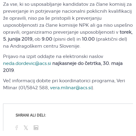
Za vse, ki so usposabljanje kandidatov za člane komisij za
preverjanje in potrjevanje nacionalni poklicnih kvalifikacij
že opravili, niso pa še pristopili k preverjanju
usposobljenosti za člane komisije NPK ali ga niso uspešno
opravili, organiziramo preverjanje usposobljenosti v
torek,
5. junija 2019,
ob
9.00
(pisni del) in
10.00
(praktični del)
na Andragoškem centru Slovenije.
Prijavo na izpit oddajte na elektronski naslov
neda.dordevic@acs.si
najkasneje do četrtka, 30. maja
2019
.
Več informacij dobite pri koordinatorici programa, Veri
Mlinar (01/5842 588,
vera.mlinar@acs.si
).
SHRANI ALI DELI: