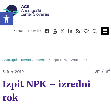
Open toolbar
Kontakt
e-Novičke
Skip
to
main
content
Andragoški center Slovenije
>
Izpit NPK – izredni rok
a
/
a
5.
Jun. 2019
Izpit NPK – izredni
rok