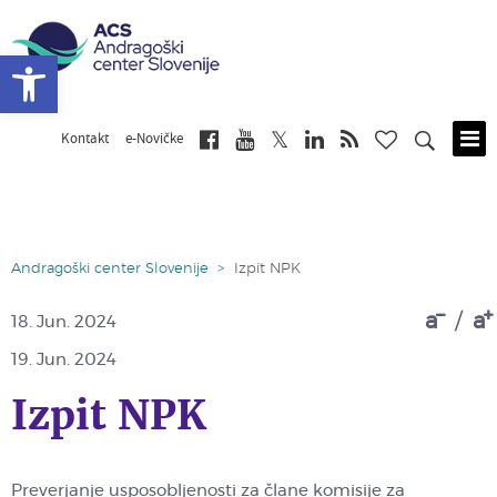
Open toolbar
Kontakt
e-Novičke
Skip
to
main
content
Andragoški center Slovenije
>
Izpit NPK
a
/
a
18.
Jun. 2024
19.
Jun. 2024
Izpit NPK
Preverjanje usposobljenosti za člane komisije za