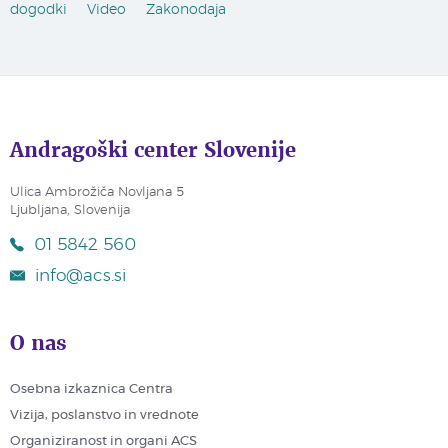
dogodki
Video
Zakonodaja
Andragoški center Slovenije
Ulica Ambrožiča Novljana 5
Ljubljana, Slovenija
01 5842 560
info@acs.si
O nas
Osebna izkaznica Centra
Vizija, poslanstvo in vrednote
Organiziranost in organi ACS