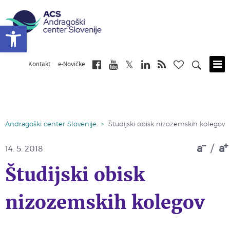
Open toolbar
Kontakt
e-Novičke
Skip
to
main
content
Andragoški center Slovenije
>
Študijski obisk nizozemskih kolegov
a
/
a
14. 5. 2018
Študijski obisk
nizozemskih kolegov