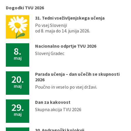
Dogodki TVU 2026
31. Tedni vseživljenjskega učenja
Po vsej Sloveniji
od 8. maja do 14. junija 2026.
Nacionalno odprtje TVU 2026
8.
Slovenj Gradec
maj
Parada učenja – dan učečih se skupnosti
20.
2026
maj
Poučno in veselo po vsej državi.
Dan za kakovost
29.
Skupna akcija TVU 2026
maj
30. Andragoški kolokvij