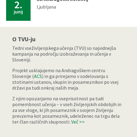
2.
Ljubljana
junij
O TVU-ju
Tedni vseživljenjskega učenja (TVU) so najvidnejša
kampanja na področju izobraževanja in učenja v
Sloveniji.
Projekt usklajujemo na Andragoškem centru
Slovenije (
ACS
) in ga prirejamo v sodelovanju s
stotinami ustanov, skupin in posameznikov po vsej
državi pa tudi onkraj naših meja.
Z njim opozarjamo na vseprisotnost pa tudi
pomembnost učenja – v vseh življenjskih obdobjih in
za vse vloge, ki jih posameznik v svojem življenju
prevzema kot posameznik, udeleženec na trgu dela
ter član različnih skupnosti.
Več >>