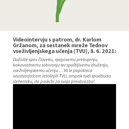
Videointervju s patrom, dr. Karlom
Gržanom, za sestanek mreže Tednov
vseživljenjskega učenja (TVU), 8. 6. 2021:
Doživite spev človeku, njegovemu prebujenju,
kakovostnemu sobivanju ter spoštljivemu druženju,
vseživljenjskemu učenju … Ni le popotnica
soustvarjalcem letošnjih TVU, ampak tudi spodbuda
sleherniku, da poskrbi za svojo preobrazbo!