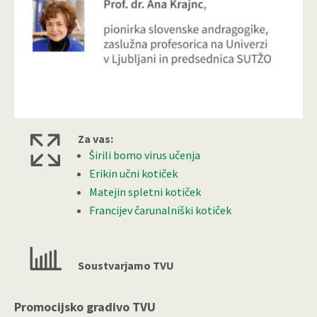
Za vas:
Širili bomo virus učenja
Erikin učni kotiček
Matejin spletni kotiček
Francijev čarunalniški kotiček
Soustvarjamo TVU
Promocijsko gradivo TVU