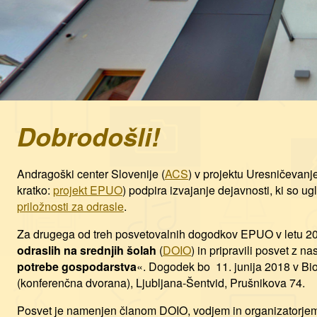
Dobrodošli!
Andragoški center Slovenije (
ACS
) v projektu Uresničevan
kratko:
projekt EPUO
) podpira izvajanje dejavnosti, ki so 
priložnosti za odrasle
.
Za drugega od treh posvetovalnih dogodkov EPUO v letu 20
odraslih na srednjih šolah
(
DOIO
) in pripravili posvet z n
potrebe gospodarstva
«. Dogodek bo 11. junija 2018 v Bi
(konferenčna dvorana), Ljubljana-Šentvid, Prušnikova 74.
Posvet je namenjen članom DOIO, vodjem in organizatorjem 