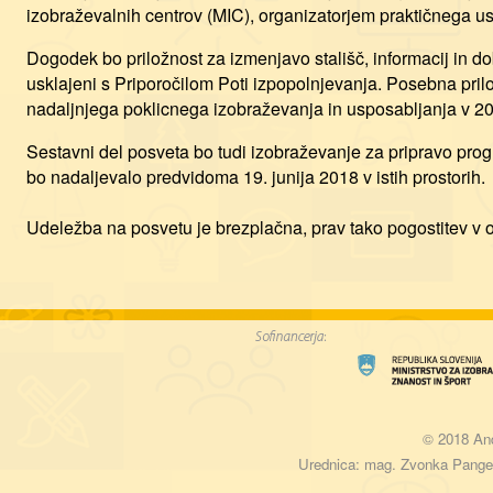
izobraževalnih centrov (MIC), organizatorjem praktičnega usp
Dogodek bo priložnost za izmenjavo stališč, informacij in dob
usklajeni s Priporočilom Poti izpopolnjevanja. Posebna pri
nadaljnjega poklicnega izobraževanja in usposabljanja v 2
Sestavni del posveta bo tudi izobraževanje za pripravo prog
bo nadaljevalo predvidoma 19. junija 2018 v istih prostorih.
Udeležba na posvetu je brezplačna, prav tako pogostitev v o
© 2018 And
Urednica: mag. Zvonka Pangerc