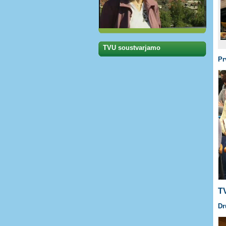
TVU soustvarjamo
Pr
T
Dr