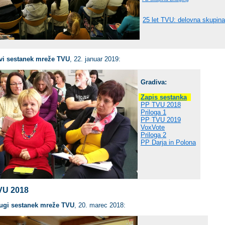
25 let TVU: delovna skupina
vi sestanek mreže TVU
, 22. januar 2019:
Gradiva:
Zapis sestanka
PP TVU 2018
Priloga 1
PP TVU 2019
VoxVote
Priloga 2
PP Darja in Polona
VU 2018
ugi sestanek mreže TVU
, 20. marec 2018: