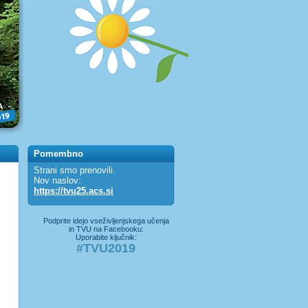
Pomembno
Strani smo prenovili.
Nov naslov:
https://tvu25.acs.si
Podprite idejo vseživljenjskega učenja
in TVU na Facebooku:
Uporabite ključnik:
#TVU2019