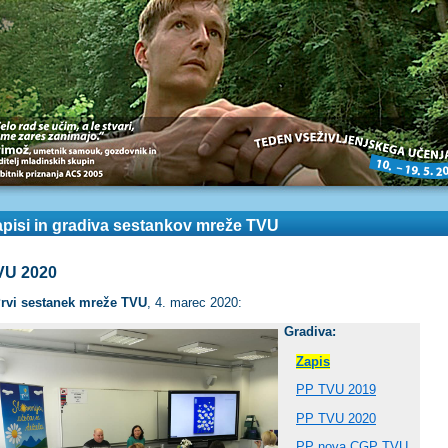
pisi in gradiva sestankov mreže TVU
VU 2020
rvi sestanek mreže TVU
, 4. marec 2020:
Gradiva:
Zapis
PP TVU 2019
PP TVU 2020
PP nova CGP TVU