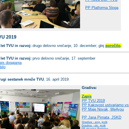
PP Platforma Sloga
VU 2019
 let TVU in razvoj:
drugo delovno srečanje,
10. december; glej
poročilo
.
 let TVU in razvoj:
prvo delovno srečanje,
17. september
pis dogajanja
bilo
rugi sestanek mreže TVU
, 16. april 2019:
Gradiva:
Zapis
PP TVU 2019
PP Kakovost ustvarjamo vs
PP Maje Novak, We4you
PP Jana Pirnata, JSKD
Gradiva - ang. jezik
Gradiva - slo. jezik
FB skupina Bridging