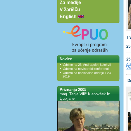
Za medije
V žarišču
English
T
25
Novice
25
Za
•
Vabimo na 23. Andragoški kolokvij
Va
•
Vabimo na novinarski konferenci
•
Vabimo na nacionalno odprtje TVU
2019
D
Priznanja 2005
mag. Tanja Vilič Klenovšek iz
Ljubljane