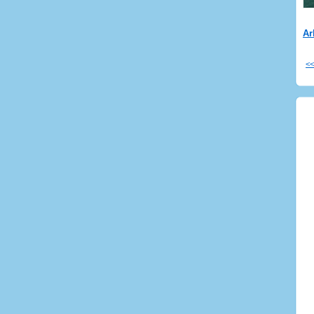
Ar
<<