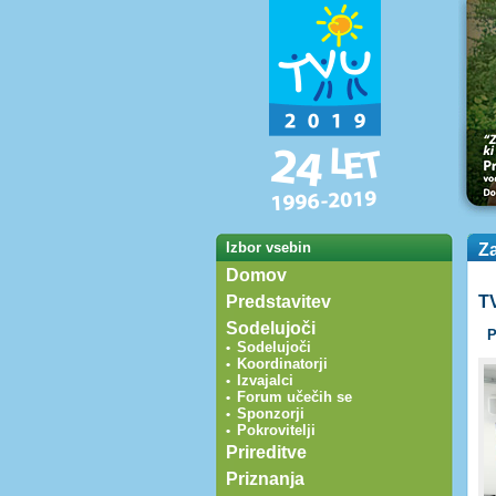
Izbor vsebin
Za
Domov
Predstavitev
T
Sodelujoči
P
Sodelujoči
•
Koordinatorji
•
Izvajalci
•
Forum učečih se
•
Sponzorji
•
Pokrovitelji
•
Prireditve
Priznanja