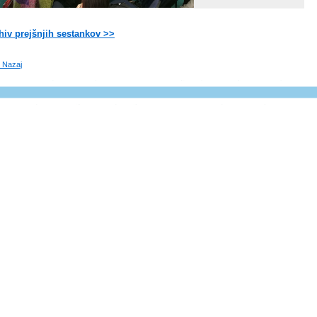
hiv prejšnjih sestankov >>
 Nazaj