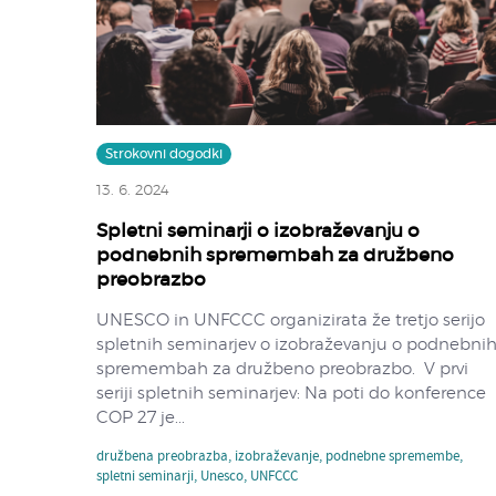
Strokovni dogodki
13. 6. 2024
Spletni seminarji o izobraževanju o
podnebnih spremembah za družbeno
preobrazbo
UNESCO in UNFCCC organizirata že tretjo serijo
spletnih seminarjev o izobraževanju o podnebni
spremembah za družbeno preobrazbo. V prvi
seriji spletnih seminarjev: Na poti do konference
COP 27 je...
družbena preobrazba
,
izobraževanje
,
podnebne spremembe
,
spletni seminarji
,
Unesco
,
UNFCCC