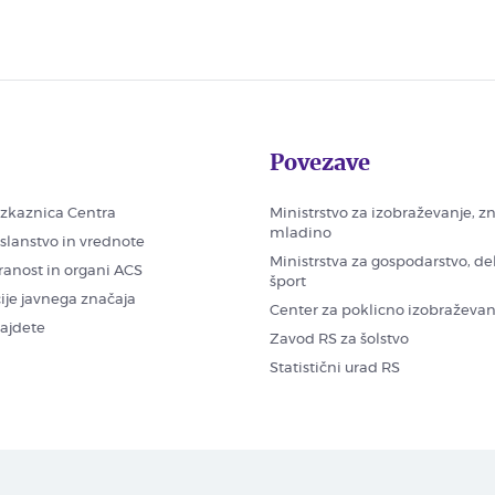
Povezave
zkaznica Centra
Ministrstvo za izobraževanje, z
mladino
oslanstvo in vrednote
Ministrstva za gospodarstvo, de
ranost in organi ACS
šport
ije javnega značaja
Center za poklicno izobraževan
najdete
Zavod RS za šolstvo
Statistični urad RS