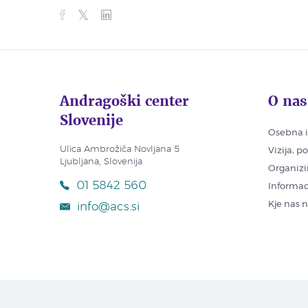
Andragoški center
O nas
Slovenije
Osebna i
Ulica Ambrožiča Novljana 5
Vizija, p
Ljubljana, Slovenija
Organizi
01 5842 560
Informac
Kje nas 
info@acs.si