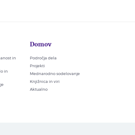
Domov
nanost in
Področja dela
Projekti
lo in
Mednarodno sodelovanje
Knjižnica in viri
je
Aktualno