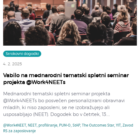
Strokovni dogodki
4. 2. 2025
Vabilo na mednarodni tematski spletni seminar
projekta @Work4NEETs
Mednarodni tematski spletni seminar projekta
@Work4NEETs bo posvečen personalizirani obravnavi
mladih, ki niso zaposleni, se ne izobražujejo ali
usposabljajo (NEET). Dogodek bo v četrtek, 13....
@Work4NEET
,
NEET
,
profiliranje
,
PUM-O
,
StAP
,
The Outcomes Star
,
YIT
,
Zavod
RS za zaposlovanje