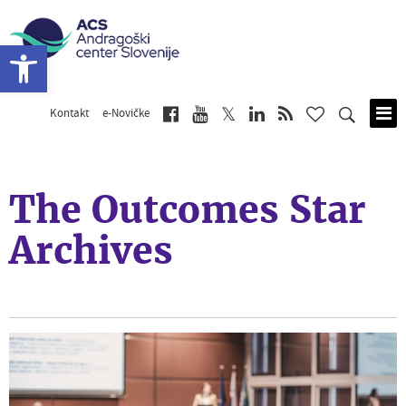
Open toolbar
Kontakt
e-Novičke
Skip
to
main
content
The Outcomes Star
Archives