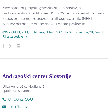
Mednarodni projekt @Work4NEETs naslavlja
problematiko mladih med 15. in 29. letom starosti, ki niso
zaposleni, se ne izobražujejo ali usposabljajo (NEET).
Njegov namen je prepoznavati dobre prakse in...
@Work4NEET
,
NEET
,
profiliranje
,
PUM-O
,
StAP
,
The Outcomes Star
,
YIT
,
Zavod
RS za zaposlovanje
Andragoški center Slovenije
Ulica Ambrožiča Novljana 5
Ljubljana, Slovenija
01 5842 560
info@acs.si