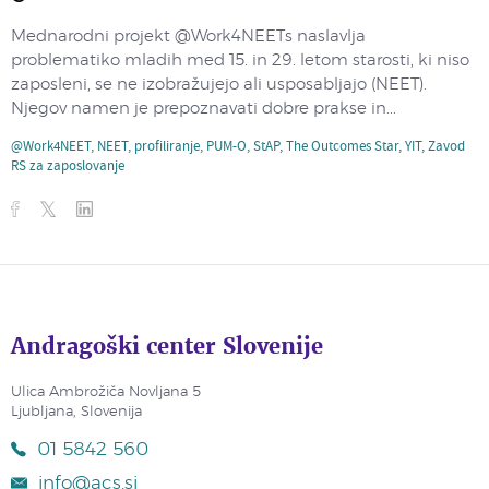
Mednarodni projekt @Work4NEETs naslavlja
problematiko mladih med 15. in 29. letom starosti, ki niso
zaposleni, se ne izobražujejo ali usposabljajo (NEET).
Njegov namen je prepoznavati dobre prakse in...
@Work4NEET
,
NEET
,
profiliranje
,
PUM-O
,
StAP
,
The Outcomes Star
,
YIT
,
Zavod
RS za zaposlovanje
Andragoški center Slovenije
Ulica Ambrožiča Novljana 5
Ljubljana, Slovenija
01 5842 560
info@acs.si