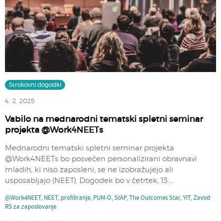
Strokovni dogodki
4. 2. 2025
Vabilo na mednarodni tematski spletni seminar
projekta @Work4NEETs
Mednarodni tematski spletni seminar projekta
@Work4NEETs bo posvečen personalizirani obravnavi
mladih, ki niso zaposleni, se ne izobražujejo ali
usposabljajo (NEET). Dogodek bo v četrtek, 13....
@Work4NEET
,
NEET
,
profiliranje
,
PUM-O
,
StAP
,
The Outcomes Star
,
YIT
,
Zavod
RS za zaposlovanje