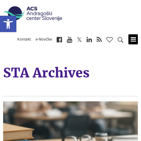
Open toolbar
Kontakt
e-Novičke
Skip
to
main
content
STA Archives