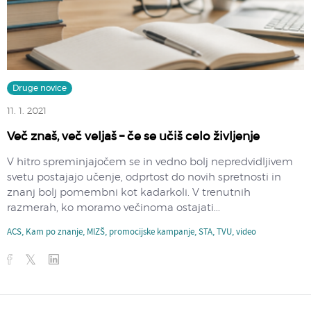
Druge novice
11. 1. 2021
Več znaš, več veljaš – če se učiš celo življenje
V hitro spreminjajočem se in vedno bolj nepredvidljivem
svetu postajajo učenje, odprtost do novih spretnosti in
znanj bolj pomembni kot kadarkoli. V trenutnih
razmerah, ko moramo večinoma ostajati...
ACS
,
Kam po znanje
,
MIZŠ
,
promocijske kampanje
,
STA
,
TVU
,
video