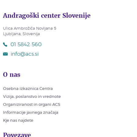
Andragoški center Slovenije
Ulica Ambrožiča Novljana 5
Ljubljana, Slovenija
01 5842 560
info@acs.si
O nas
Osebna izkaznica Centra
Vizija, poslanstvo in vrednote
Organiziranost in organi ACS
Informacije javnega značaja
Kje nas najdete
Povezave