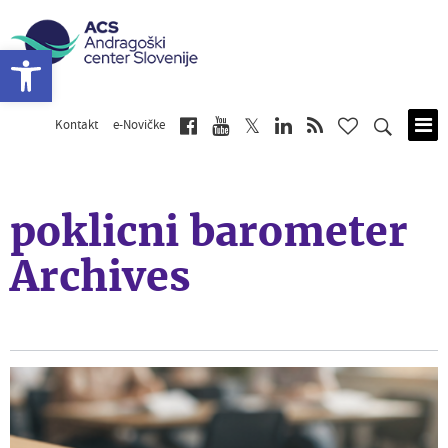
Open toolbar
Kontakt
e-Novičke
Skip
to
main
content
poklicni barometer
Archives