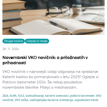
Druge novice
Glasila in revije
28. 11. 2024
Novembrski VKO novičnik: o priložnostih v
prihodnosti
VKO novičnik v najnovejši izdaji odgovarja na vprašanje
Katerih kadrov bo primanjkovalo v letu 2025? Oglejte si
Poklicni barometer 2024. Še nekaj poudarkov
novembrske številke: Pišejo o mednarodni...
2024
,
ALMA
,
ICILS
,
izobraževanje
,
karierni svetovalci
,
poklicni barometer
,
VKO
novičnik
,
VKO točka
,
vseživljenjska karierna orientacija
,
zaposlitveni trendi