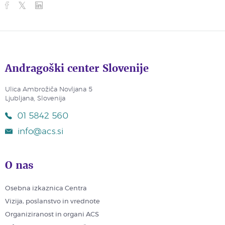
Andragoški center Slovenije
Ulica Ambrožiča Novljana 5
Ljubljana, Slovenija
01 5842 560
info@acs.si
O nas
Osebna izkaznica Centra
Vizija, poslanstvo in vrednote
Organiziranost in organi ACS