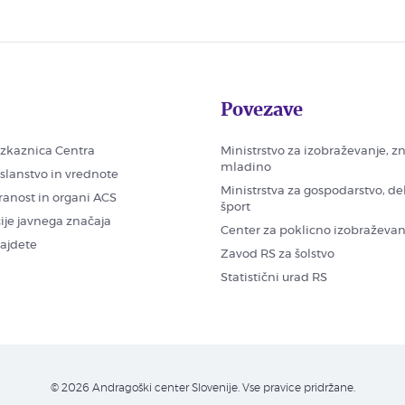
Povezave
zkaznica Centra
Ministrstvo za izobraževanje, z
mladino
oslanstvo in vrednote
Ministrstva za gospodarstvo, de
ranost in organi ACS
šport
ije javnega značaja
Center za poklicno izobraževan
najdete
Zavod RS za šolstvo
Statistični urad RS
© 2026 Andragoški center Slovenije. Vse pravice pridržane.