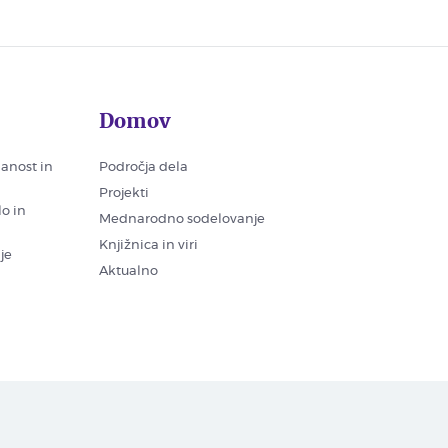
Domov
nanost in
Področja dela
Projekti
lo in
Mednarodno sodelovanje
Knjižnica in viri
je
Aktualno