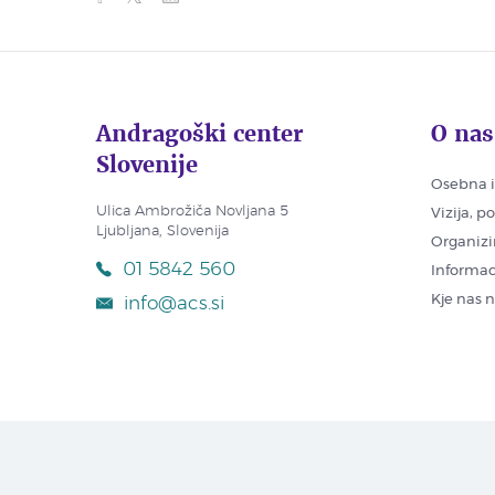
Andragoški center
O nas
Slovenije
Osebna i
Ulica Ambrožiča Novljana 5
Vizija, p
Ljubljana, Slovenija
Organizi
01 5842 560
Informac
Kje nas 
info@acs.si