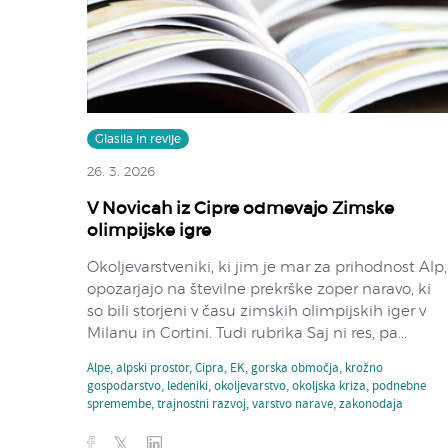
Glasila in revije
26. 3. 2026
V Novicah iz Cipre odmevajo Zimske
olimpijske igre
Okoljevarstveniki, ki jim je mar za prihodnost Alp,
opozarjajo na številne prekrške zoper naravo, ki
so bili storjeni v času zimskih olimpijskih iger v
Milanu in Cortini. Tudi rubrika Saj ni res, pa...
Alpe
,
alpski prostor
,
Cipra
,
EK
,
gorska območja
,
krožno
gospodarstvo
,
ledeniki
,
okoljevarstvo
,
okoljska kriza
,
podnebne
spremembe
,
trajnostni razvoj
,
varstvo narave
,
zakonodaja