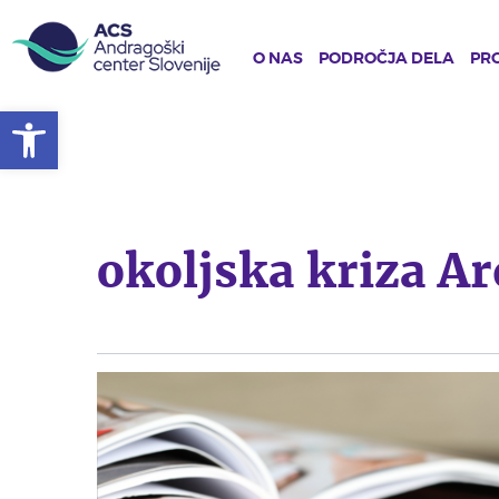
O NAS
PODROČJA DELA
PRO
Open toolbar
Skip
to
main
content
okoljska kriza Ar