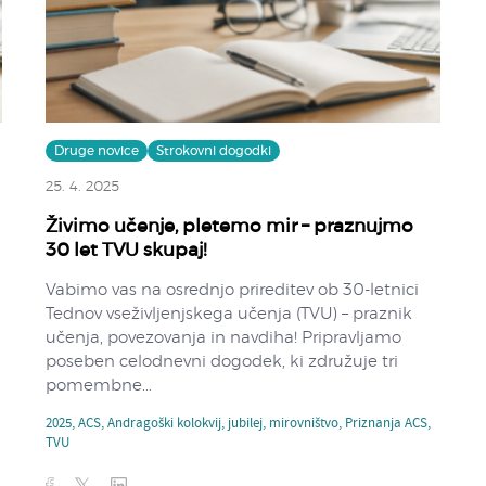
Druge novice
Strokovni dogodki
25. 4. 2025
Živimo učenje, pletemo mir – praznujmo
30 let TVU skupaj!
Vabimo vas na osrednjo prireditev ob 30-letnici
Tednov vseživljenjskega učenja (TVU) – praznik
učenja, povezovanja in navdiha! Pripravljamo
poseben celodnevni dogodek, ki združuje tri
pomembne...
2025
,
ACS
,
Andragoški kolokvij
,
jubilej
,
mirovništvo
,
Priznanja ACS
,
TVU