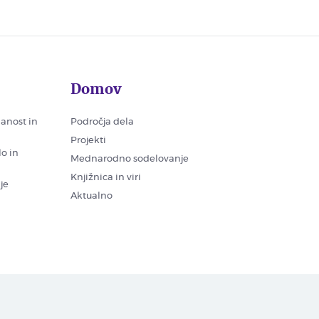
Domov
nanost in
Področja dela
Projekti
lo in
Mednarodno sodelovanje
Knjižnica in viri
je
Aktualno