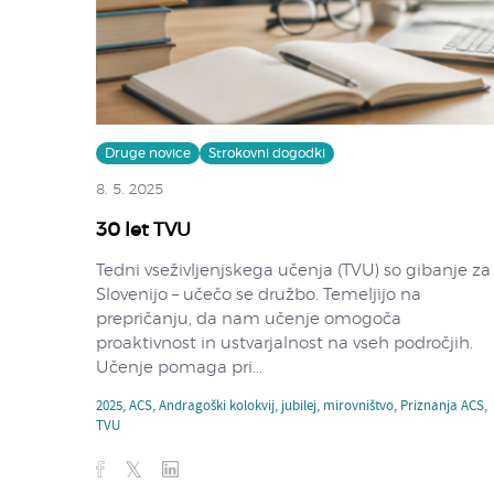
Druge novice
Strokovni dogodki
8. 5. 2025
30 let TVU
Tedni vseživljenjskega učenja (TVU) so gibanje za
Slovenijo – učečo se družbo. Temeljijo na
prepričanju, da nam učenje omogoča
proaktivnost in ustvarjalnost na vseh področjih.
Učenje pomaga pri...
2025
,
ACS
,
Andragoški kolokvij
,
jubilej
,
mirovništvo
,
Priznanja ACS
,
TVU