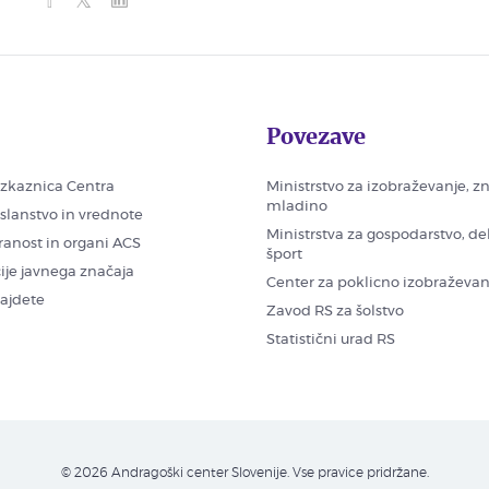
Povezave
zkaznica Centra
Ministrstvo za izobraževanje, z
mladino
oslanstvo in vrednote
Ministrstva za gospodarstvo, de
ranost in organi ACS
šport
ije javnega značaja
Center za poklicno izobraževan
najdete
Zavod RS za šolstvo
Statistični urad RS
© 2026 Andragoški center Slovenije. Vse pravice pridržane.