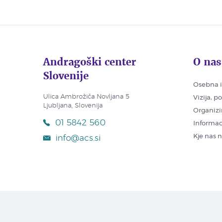
Andragoški center
O nas
Slovenije
Osebna i
Ulica Ambrožiča Novljana 5
Vizija, p
Ljubljana, Slovenija
Organizi
01 5842 560
Informac
Kje nas 
info@acs.si