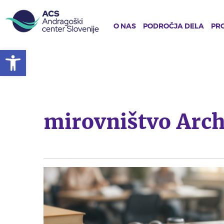
O NAS
PODROČJA DELA
PRO
Open toolbar
Skip
to
main
content
mirovništvo Arch