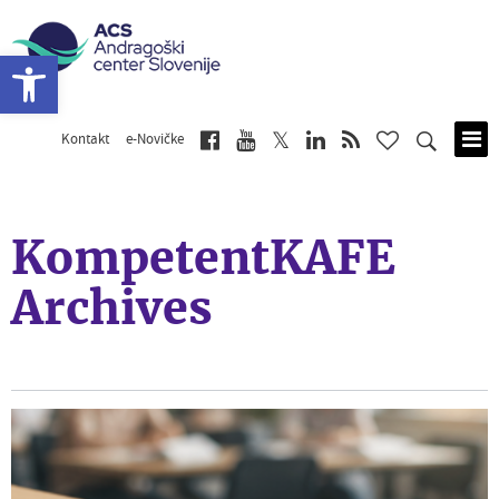
Open toolbar
Kontakt
e-Novičke
Skip
to
main
content
KompetentKAFE
Archives