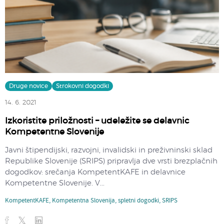
Druge novice
Strokovni dogodki
14. 6. 2021
Izkoristite priložnosti – udeležite se delavnic
Kompetentne Slovenije
Javni štipendijski, razvojni, invalidski in preživninski sklad
Republike Slovenije (SRIPS) pripravlja dve vrsti brezplačnih
dogodkov: srečanja KompetentKAFE in delavnice
Kompetentne Slovenije. V...
KompetentKAFE
,
Kompetentna Slovenija
,
spletni dogodki
,
SRIPS