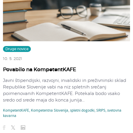
Druge novice
10. 5. 2021
Povabilo na KompetentKAFE
Javni štipendijski, razvojni, invalidski in preživninski sklad
Republike Slovenije vabi na niz spletnih srečanj
poimenovanih KompetentKAFE. Potekala bodo vsako
sredo od srede maja do konca junija...
KompetentKAFE
,
Kompetentna Slovenija
,
spletni dogodki
,
SRIPS
,
svetovna
kavarna