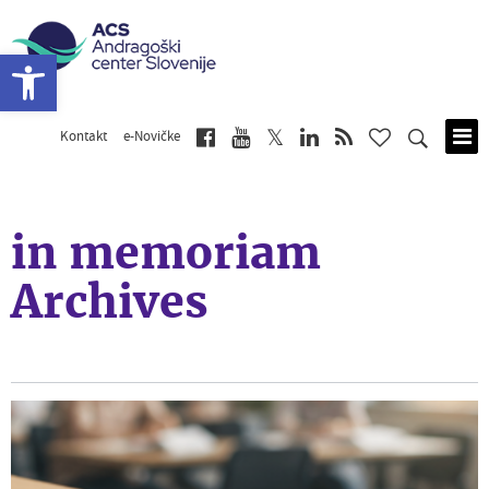
Open toolbar
Kontakt
e-Novičke
Skip
to
main
content
in memoriam
Archives