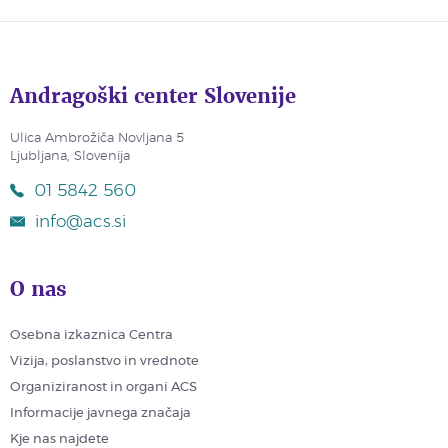
Andragoški center Slovenije
Ulica Ambrožiča Novljana 5
Ljubljana, Slovenija
01 5842 560
info@acs.si
O nas
Osebna izkaznica Centra
Vizija, poslanstvo in vrednote
Organiziranost in organi ACS
Informacije javnega značaja
Kje nas najdete