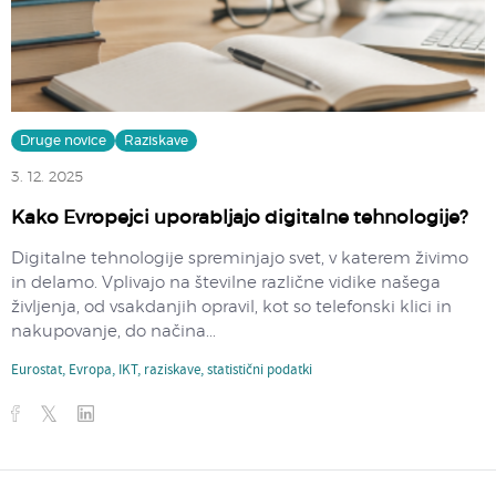
Druge novice
Raziskave
3. 12. 2025
Kako Evropejci uporabljajo digitalne tehnologije?
Digitalne tehnologije spreminjajo svet, v katerem živimo
in delamo. Vplivajo na številne različne vidike našega
življenja, od vsakdanjih opravil, kot so telefonski klici in
nakupovanje, do načina...
Eurostat
,
Evropa
,
IKT
,
raziskave
,
statistični podatki