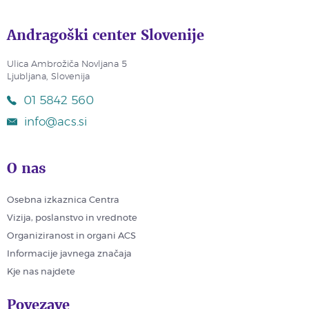
Andragoški center Slovenije
Ulica Ambrožiča Novljana 5
Ljubljana, Slovenija
01 5842 560
info@acs.si
O nas
Osebna izkaznica Centra
Vizija, poslanstvo in vrednote
Organiziranost in organi ACS
Informacije javnega značaja
Kje nas najdete
Povezave