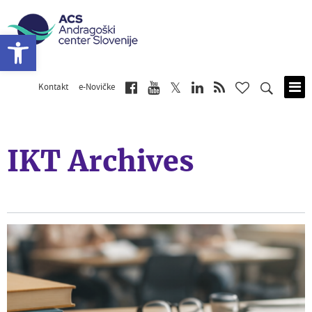
Open toolbar
Kontakt
e-Novičke
Skip
to
main
content
IKT Archives