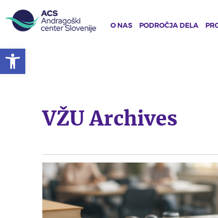
O NAS
PODROČJA DELA
PRO
Open toolbar
Skip
to
main
content
VŽU Archives