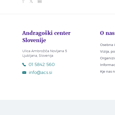
Andragoški center
O nas
Slovenije
Osebna i
Ulica Ambrožiča Novljana 5
Vizija, p
Ljubljana, Slovenija
Organizi
01 5842 560
Informac
Kje nas 
info@acs.si