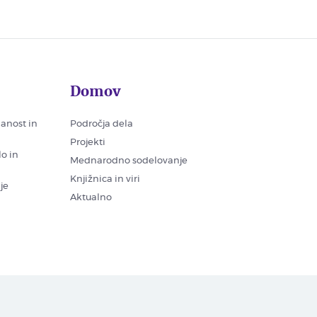
Domov
nanost in
Področja dela
Projekti
lo in
Mednarodno sodelovanje
Knjižnica in viri
je
Aktualno