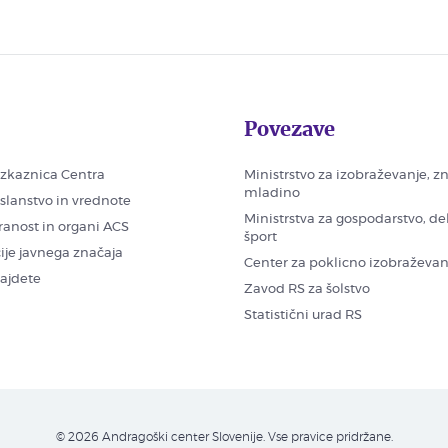
Povezave
zkaznica Centra
Ministrstvo za izobraževanje, z
mladino
oslanstvo in vrednote
Ministrstva za gospodarstvo, de
ranost in organi ACS
šport
ije javnega značaja
Center za poklicno izobraževan
najdete
Zavod RS za šolstvo
Statistični urad RS
© 2026 Andragoški center Slovenije. Vse pravice pridržane.