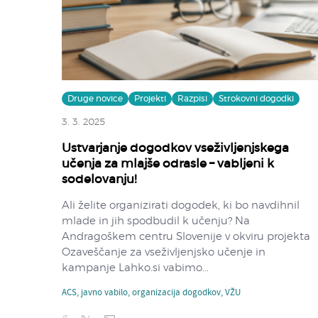
Druge novice
Projekti
Razpisi
Strokovni dogodki
3. 3. 2025
Ustvarjanje dogodkov vseživljenjskega
učenja za mlajše odrasle – vabljeni k
sodelovanju!
Ali želite organizirati dogodek, ki bo navdihnil
mlade in jih spodbudil k učenju? Na
Andragoškem centru Slovenije v okviru projekta
Ozaveščanje za vseživljenjsko učenje in
kampanje Lahko.si vabimo...
ACS
,
javno vabilo
,
organizacija dogodkov
,
VŽU