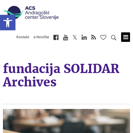
Open toolbar
Kontakt
e-Novičke
Skip
to
main
content
fundacija SOLIDAR
Archives