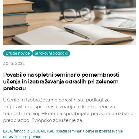
Druge novice
Strokovni dogodki
30. 5. 2022
Povabilo na spletni seminar o pomembnosti
učenja in izobraževanja odraslih pri zelenem
prehodu
Učenje in izobraževanje odraslih sta podlagi za
zagotavljanje spretnosti, znanja in kompetenc za
trajnostni razvoj. Hkrati pa spodbujata pravično družbeno
preobrazbo. Evropsko združenje za...
EAEA
,
fundacija SOLIDAR
,
ICAE
,
spletni seminar
,
učenje in izobraževanje
odraslih
,
zeleni prehod