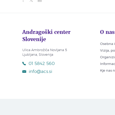
Andragoški center
O nas
Slovenije
Osebna i
Ulica Ambrožiča Novljana 5
Vizija, p
Ljubljana, Slovenija
Organizi
01 5842 560
Informac
Kje nas 
info@acs.si