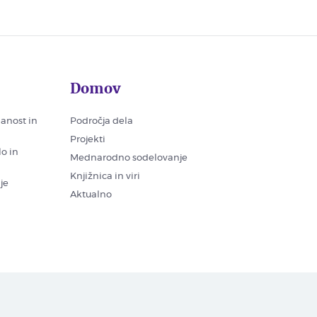
Domov
nanost in
Področja dela
Projekti
lo in
Mednarodno sodelovanje
Knjižnica in viri
je
Aktualno