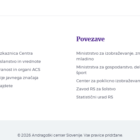
Povezave
zkaznica Centra
Ministrstvo za izobraževanje, z
mladino
oslanstvo in vrednote
Ministrstva za gospodarstvo, de
ranost in organi ACS
šport
ije javnega značaja
Center za poklicno izobraževan
najdete
Zavod RS za šolstvo
Statistični urad RS
© 2026 Andragoški center Slovenije. Vse pravice pridržane.