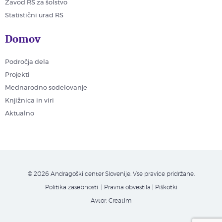
Zavod RS za šolstvo
Statistični urad RS
Domov
Področja dela
Projekti
Mednarodno sodelovanje
Knjižnica in viri
Aktualno
© 2026 Andragoški center Slovenije. Vse pravice pridržane.
Politika zasebnosti
| Pravna obvestila
|
Piškotki
Avtor:
Creatim